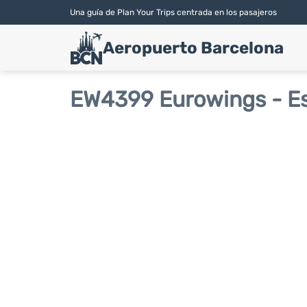
Una guía de Plan Your Trips centrada en los pasajeros
Aeropuerto Barcelona
EW4399 Eurowings - Es