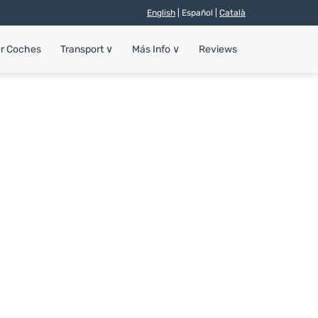
English
| Español |
Català
er Coches
Transport
∨
Más Info
∨
Reviews