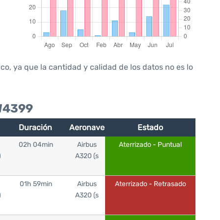
, ya que la cantidad y calidad de los datos no es lo
EW4399
Duración
Aeronave
Estado
02h 04min
Airbus
Aterrizado - Puntual
)
A320 (s
01h 59min
Airbus
Aterrizado - Retrasado
)
A320 (s