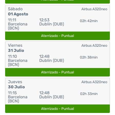
Sábado
Airbus A320neo
01 Agosto
11:11
12:53
02h 42min
Barcelona
Dublín (DUB)
(BCN)
Aterrizado - Puntual
Viernes
Airbus A320neo
31 Julio
11:10
12:48
02h 38min
Barcelona
Dublín (DUB)
(BCN)
Aterrizado - Puntual
Jueves
Airbus A320neo
30 Julio
11:15
12:48
02h 33min
Barcelona
Dublín (DUB)
(BCN)
Aterrizado - Puntual