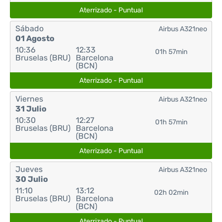
Aterrizado - Puntual
Sábado
Airbus A321neo
01 Agosto
10:36
12:33
01h 57min
Bruselas (BRU)
Barcelona
(BCN)
Aterrizado - Puntual
Viernes
Airbus A321neo
31 Julio
10:30
12:27
01h 57min
Bruselas (BRU)
Barcelona
(BCN)
Aterrizado - Puntual
Jueves
Airbus A321neo
30 Julio
11:10
13:12
02h 02min
Bruselas (BRU)
Barcelona
(BCN)
Aterrizado - Puntual