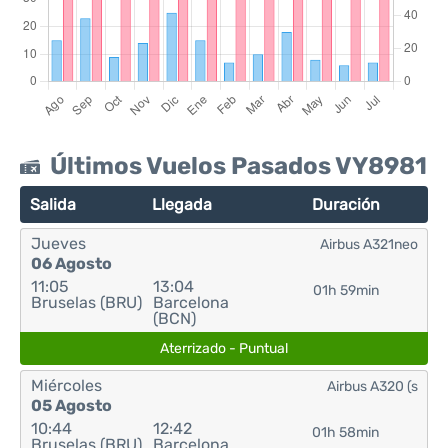
Últimos Vuelos Pasados VY8981
Salida
Llegada
Duración
Jueves
Airbus A321neo
06 Agosto
11:05
13:04
01h 59min
Bruselas (BRU)
Barcelona
(BCN)
Aterrizado - Puntual
Miércoles
Airbus A320 (s
05 Agosto
10:44
12:42
01h 58min
Bruselas (BRU)
Barcelona