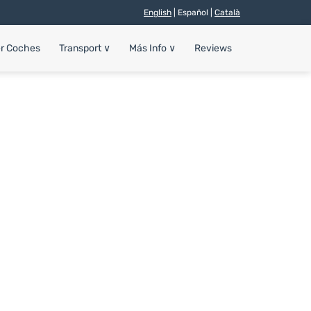
English
| Español |
Català
er Coches
Transport
∨
Más Info
∨
Reviews