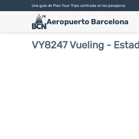
Una guía de Plan Your Trips centrada en los pasajeros
Aeropuerto Barcelona
VY8247 Vueling - Estad