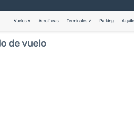
Vuelos
∨
Aerolíneas
Terminales
∨
Parking
Alquil
o de vuelo