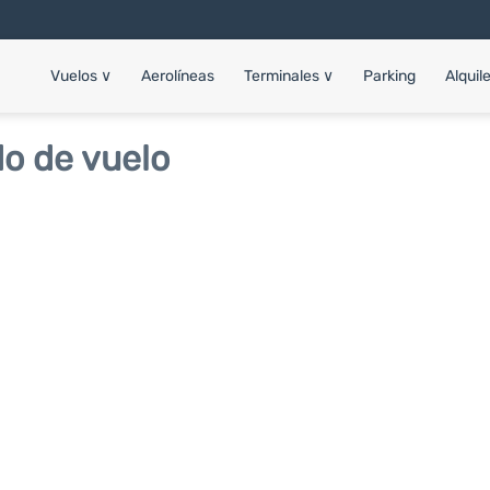
Vuelos
∨
Aerolíneas
Terminales
∨
Parking
Alquil
o de vuelo