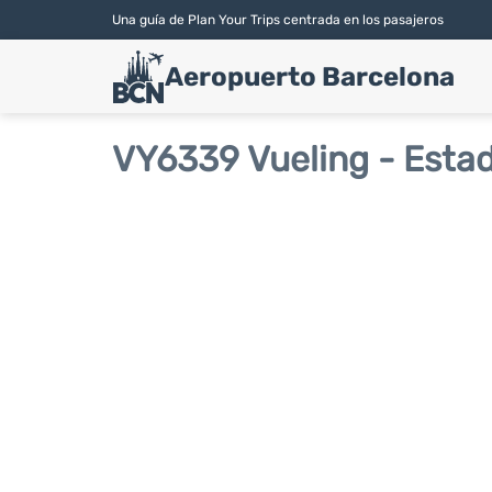
Una guía de Plan Your Trips centrada en los pasajeros
Aeropuerto Barcelona
VY6339 Vueling - Estad