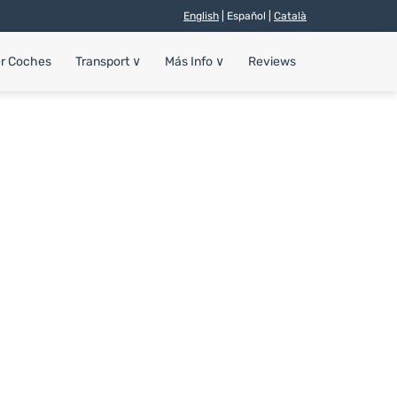
English
| Español |
Català
er Coches
Transport
∨
Más Info
∨
Reviews