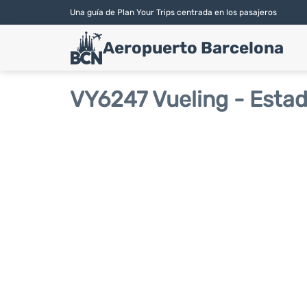
Una guía de Plan Your Trips centrada en los pasajeros
Aeropuerto Barcelona
VY6247 Vueling - Estad