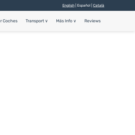
English
| Español |
Català
er Coches
Transport
∨
Más Info
∨
Reviews