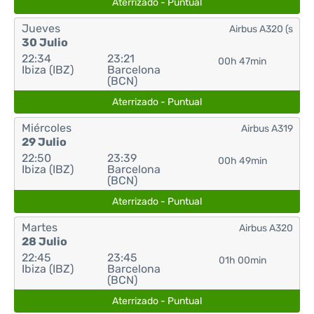
Aterrizado - Puntual
Jueves
Airbus A320 (s
30 Julio
22:34
23:21
00h 47min
Ibiza (IBZ)
Barcelona
(BCN)
Aterrizado - Puntual
Miércoles
Airbus A319
29 Julio
22:50
23:39
00h 49min
Ibiza (IBZ)
Barcelona
(BCN)
Aterrizado - Puntual
Martes
Airbus A320
28 Julio
22:45
23:45
01h 00min
Ibiza (IBZ)
Barcelona
(BCN)
Aterrizado - Puntual