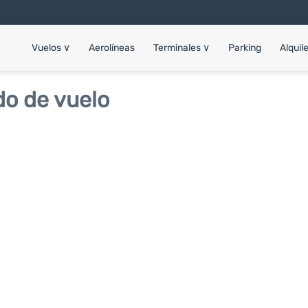
Vuelos
∨
Aerolíneas
Terminales
∨
Parking
Alquil
do de vuelo