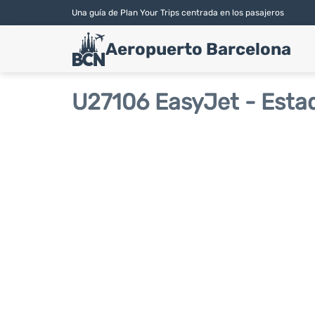
Una guía de Plan Your Trips centrada en los pasajeros
Aeropuerto Barcelona
U27106 EasyJet - Esta