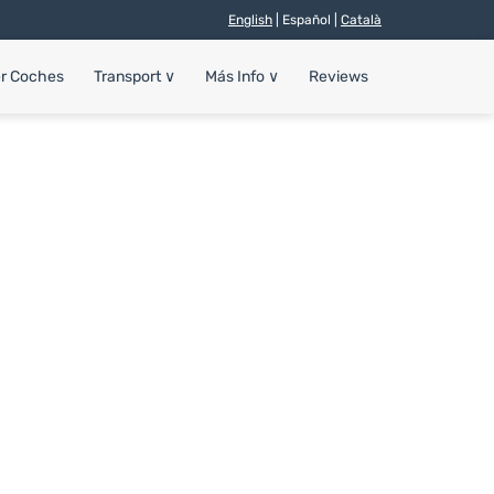
English
| Español |
Català
er Coches
Transport
∨
Más Info
∨
Reviews