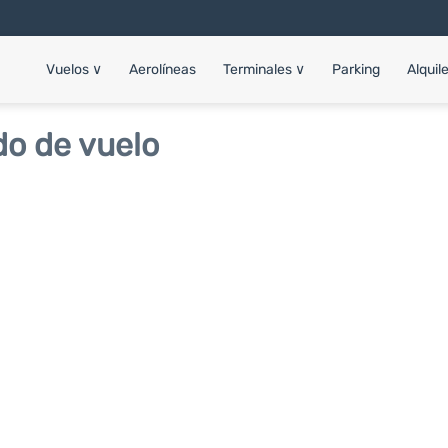
Vuelos
∨
Aerolíneas
Terminales
∨
Parking
Alquil
do de vuelo