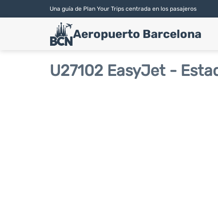
Una guía de Plan Your Trips centrada en los pasajeros
Aeropuerto Barcelona
U27102 EasyJet - Esta