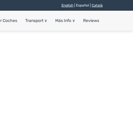
English
| Español |
Català
er Coches
Transport
∨
Más Info
∨
Reviews