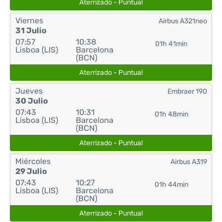
Aterrizado - Puntual
Viernes
Airbus A321neo
31 Julio
07:57
10:38
01h 41min
Lisboa (LIS)
Barcelona
(BCN)
Aterrizado - Puntual
Jueves
Embraer 190
30 Julio
07:43
10:31
01h 48min
Lisboa (LIS)
Barcelona
(BCN)
Aterrizado - Puntual
Miércoles
Airbus A319
29 Julio
07:43
10:27
01h 44min
Lisboa (LIS)
Barcelona
(BCN)
Aterrizado - Puntual