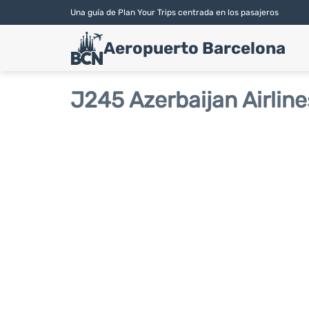
Una guía de Plan Your Trips centrada en los pasajeros
Aeropuerto Barcelona
J245 Azerbaijan Airline