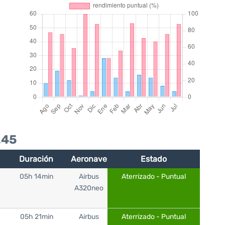
245
Duración
Aeronave
Estado
05h 14min
Airbus
Aterrizado - Puntual
A320neo
05h 21min
Airbus
Aterrizado - Puntual