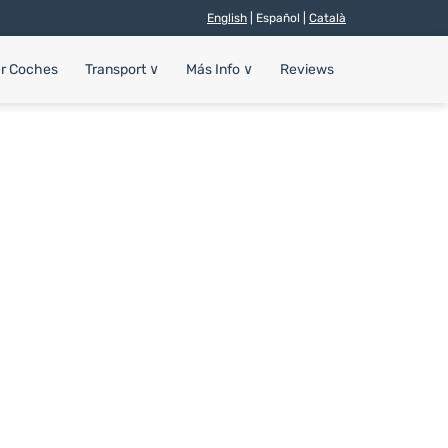
English
| Español |
Català
er Coches
Transport
∨
Más Info
∨
Reviews