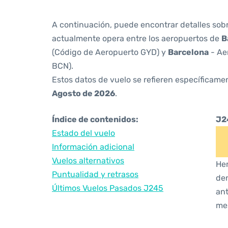
A continuación, puede encontrar detalles sob
actualmente opera entre los aeropuertos de
B
(Código de Aeropuerto GYD) y
Barcelona
- Ae
BCN).
Estos datos de vuelo se refieren específicamen
Agosto de 2026
.
Índice de contenidos:
J2
Estado del vuelo
Información adicional
Vuelos alternativos
Hem
Puntualidad y retrasos
den
Últimos Vuelos Pasados J245
ant
me