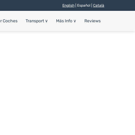
English
| Español |
Català
er Coches
Transport
∨
Más Info
∨
Reviews