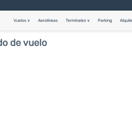
Vuelos
∨
Aerolíneas
Terminales
∨
Parking
Alquil
do de vuelo