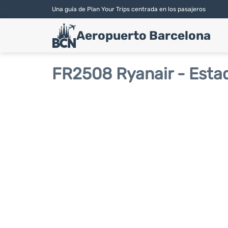
Una guía de Plan Your Trips centrada en los pasajeros
Aeropuerto Barcelona
FR2508 Ryanair - Esta