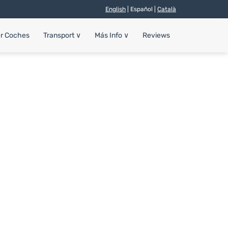
English
| Español |
Català
er Coches
Transport
∨
Más Info
∨
Reviews