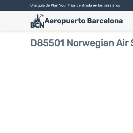
Una guía de Plan Your Trips centrada en los pasajeros
Aeropuerto Barcelona
D85501 Norwegian Air 