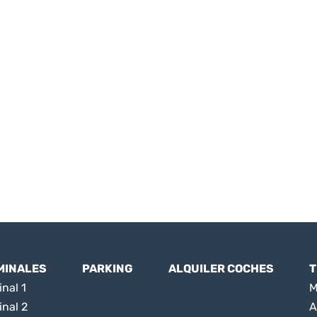
MINALES
PARKING
ALQUILER COCHES
T
nal 1
M
inal 2
A