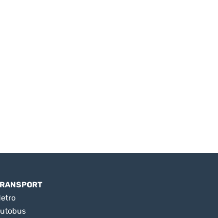
RANSPORT
etro
utobus