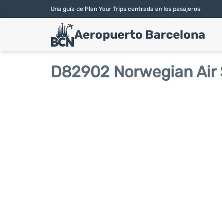
Una guía de Plan Your Trips centrada en los pasajeros
Aeropuerto Barcelona
D82902 Norwegian Air 