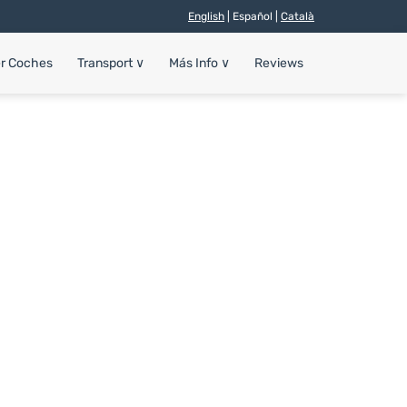
English
| Español |
Català
er Coches
Transport
∨
Más Info
∨
Reviews