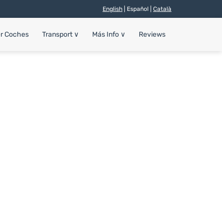
English
| Español |
Català
er Coches
Transport
∨
Más Info
∨
Reviews