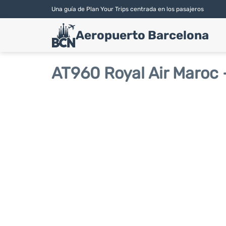
Una guía de Plan Your Trips centrada en los pasajeros
Aeropuerto Barcelona
AT960 Royal Air Maroc 