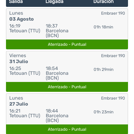
Salida
Llegada
Duración
Lunes
Embraer 190
03 Agosto
16:19
18:37
01h 18min
Tetouan (TTU)
Barcelona
(BCN)
Aterrizado - Puntual
Viernes
Embraer 190
31 Julio
16:25
18:54
01h 29min
Tetouan (TTU)
Barcelona
(BCN)
Aterrizado - Puntual
Lunes
Embraer 190
27 Julio
16:21
18:44
01h 23min
Tetouan (TTU)
Barcelona
(BCN)
Aterrizado - Puntual