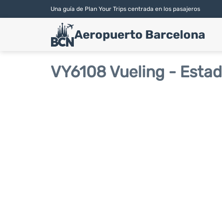
Una guía de Plan Your Trips centrada en los pasajeros
Aeropuerto Barcelona
VY6108 Vueling - Estad