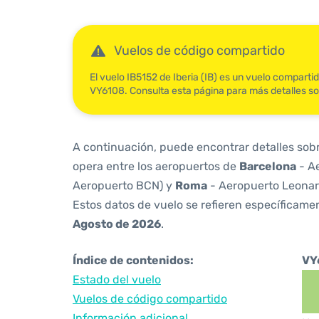
Vuelos de código compartido
El vuelo IB5152 de Iberia (IB) es un vuelo compart
VY6108. Consulta esta página para más detalles so
A continuación, puede encontrar detalles sob
opera entre los aeropuertos de
Barcelona
- Ae
Aeropuerto BCN) y
Roma
- Aeropuerto Leonar
Estos datos de vuelo se refieren específicamen
Agosto de 2026
.
Índice de contenidos:
VY
Estado del vuelo
Vuelos de código compartido
Información adicional