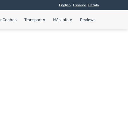
English
|
Español
|
Català
er Coches
Transport
∨
Más Info
∨
Reviews