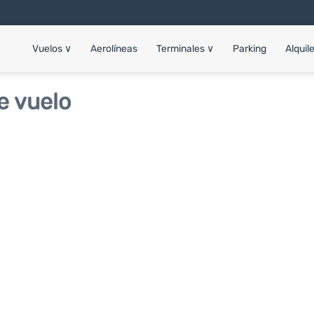
Vuelos
∨
Aerolíneas
Terminales
∨
Parking
Alquil
e vuelo