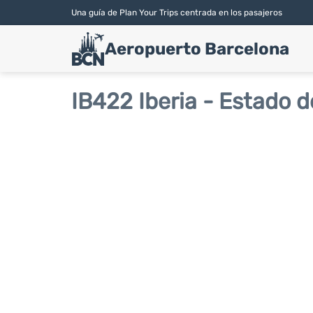
Una guía de Plan Your Trips centrada en los pasajeros
Aeropuerto Barcelona
IB422 Iberia - Estado d