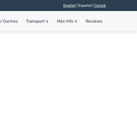
English
| Español |
Català
er Coches
Transport
∨
Más Info
∨
Reviews