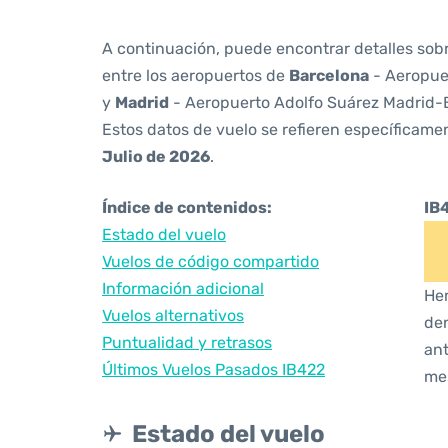
A continuación, puede encontrar detalles sob
entre los aeropuertos de
Barcelona
- Aeropue
y
Madrid
- Aeropuerto Adolfo Suárez Madrid-
Estos datos de vuelo se refieren específicamen
Julio de 2026
.
Índice de contenidos:
IB
Estado del vuelo
Vuelos de código compartido
Información adicional
Hem
Vuelos alternativos
den
Puntualidad y retrasos
ant
Últimos Vuelos Pasados IB422
me
Estado del vuelo