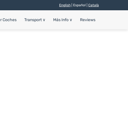
English
| Español |
Català
er Coches
Transport
∨
Más Info
∨
Reviews