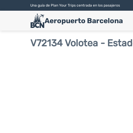
Una guía de Plan Your Trips centrada en los pasajeros
Aeropuerto Barcelona
V72134 Volotea - Estad