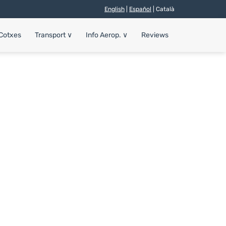
English
|
Español
| Català
 Cotxes
Transport
∨
Info Aerop.
∨
Reviews