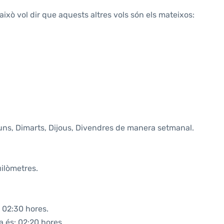
això vol dir que aquests altres vols són els mateixos:
luns, Dimarts, Dijous, Divendres de manera setmanal.
uilòmetres.
 02:30 hores.
a és: 02:20 hores.