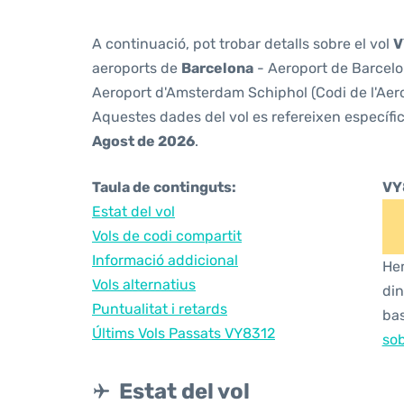
A continuació, pot trobar detalls sobre el vol
V
aeroports de
Barcelona
- Aeroport de Barcelon
Aeroport d'Amsterdam Schiphol (Codi de l'Aer
Aquestes dades del vol es refereixen específic
Agost de 2026
.
Taula de continguts:
VY
Estat del vol
Vols de codi compartit
Informació addicional
Hem
Vols alternatius
din
Puntualitat i retards
bas
Últims Vols Passats VY8312
sob
Estat del vol