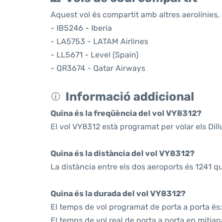
Aquest vol és compartit amb altres aerolínies, 
- IB5246 - Iberia
- LA5753 - LATAM Airlines
- LL5671 - Level (Spain)
- QR3674 - Qatar Airways
Informació addicional
Quina és la freqüència del vol VY8312?
El vol VY8312 està programat per volar els Dil
Quina és la distància del vol VY8312?
La distància entre els dos aeroports és 1241 q
Quina és la durada del vol VY8312?
El temps de vol programat de porta a porta és:
El temps de vol real de porta a porta en mitjan