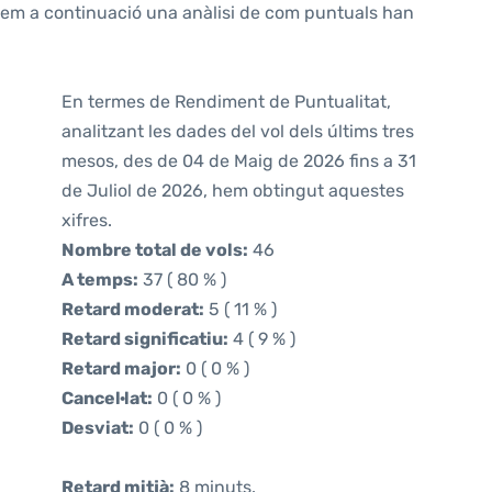
ntem a continuació una anàlisi de com puntuals han
En termes de Rendiment de Puntualitat,
analitzant les dades del vol dels últims tres
mesos, des de 04 de Maig de 2026 fins a 31
de Juliol de 2026, hem obtingut aquestes
xifres.
Nombre total de vols:
46
A temps:
37 ( 80 % )
Retard moderat:
5 ( 11 % )
Retard significatiu:
4 ( 9 % )
Retard major:
0 ( 0 % )
Cancel·lat:
0 ( 0 % )
Desviat:
0 ( 0 % )
Retard mitjà:
8 minuts.