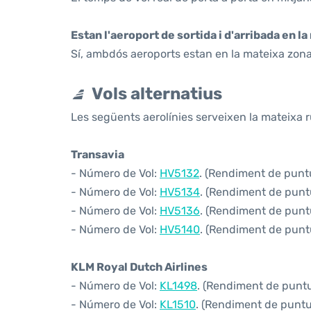
Estan l'aeroport de sortida i d'arribada en l
Sí, ambdós aeroports estan en la mateixa zona
Vols alternatius
Les següents aerolínies serveixen la mateixa 
Transavia
- Número de Vol:
HV5132
. (Rendiment de puntua
- Número de Vol:
HV5134
. (Rendiment de puntu
- Número de Vol:
HV5136
. (Rendiment de puntu
- Número de Vol:
HV5140
. (Rendiment de puntu
KLM Royal Dutch Airlines
- Número de Vol:
KL1498
. (Rendiment de puntua
- Número de Vol:
KL1510
. (Rendiment de puntua