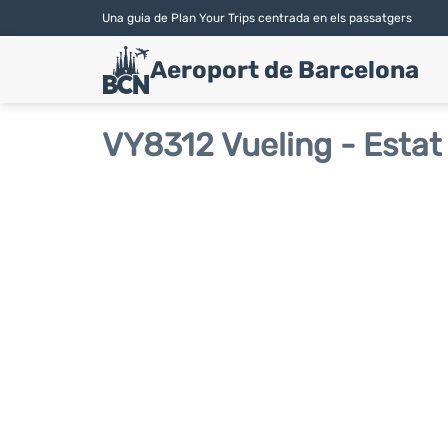
Una guia de Plan Your Trips centrada en els passatgers
Aeroport de Barcelona
VY8312 Vueling - Estat 