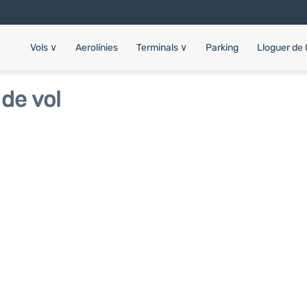
Vols
∨
Aerolínies
Terminals
∨
Parking
Lloguer de
de vol