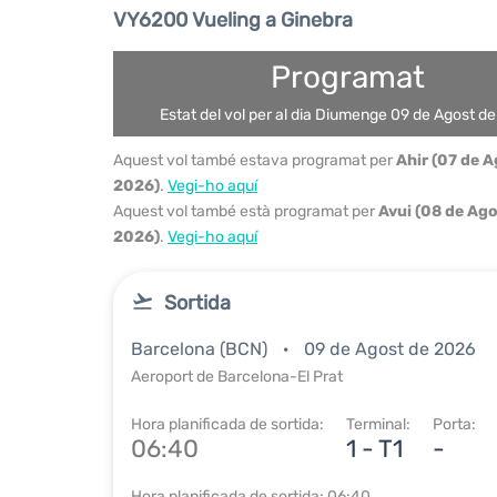
VY6200 Vueling a Ginebra
Programat
Estat del vol per al dia Diumenge 09 de Agost d
Aquest vol també estava programat per
Ahir (07 de 
2026)
.
Vegi-ho aquí
Aquest vol també està programat per
Avui (08 de Ag
2026)
.
Vegi-ho aquí
Sortida
Barcelona (BCN)
09 de Agost de 2026
Aeroport de Barcelona-El Prat
Hora planificada de sortida:
Terminal:
Porta:
06:40
1 - T1
-
Hora planificada de sortida: 06:40