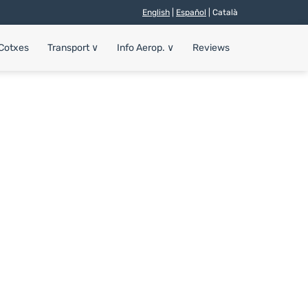
English
|
Español
| Català
 Cotxes
Transport
∨
Info Aerop.
∨
Reviews