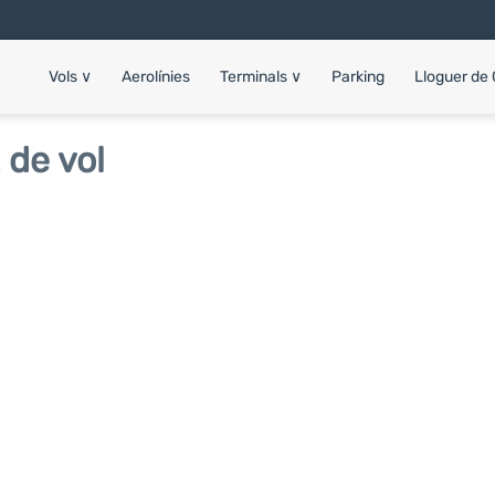
Vols
∨
Aerolínies
Terminals
∨
Parking
Lloguer de
 de vol