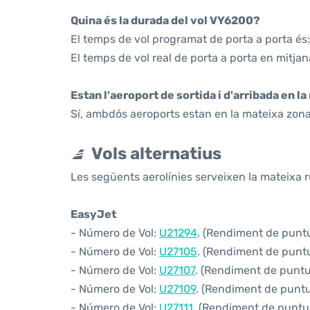
Quina és la durada del vol VY6200?
El temps de vol programat de porta a porta és:
El temps de vol real de porta a porta en mitjan
Estan l'aeroport de sortida i d'arribada en l
Sí, ambdós aeroports estan en la mateixa zona
Vols alternatius
Les següents aerolínies serveixen la mateixa r
EasyJet
- Número de Vol:
U21294
. (Rendiment de puntua
- Número de Vol:
U27105
. (Rendiment de puntua
- Número de Vol:
U27107
. (Rendiment de puntua
- Número de Vol:
U27109
. (Rendiment de puntua
- Número de Vol:
U27111
. (Rendiment de puntual