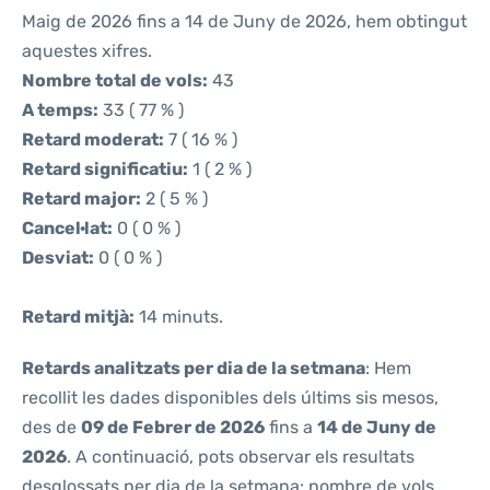
Maig de 2026 fins a 14 de Juny de 2026, hem obtingut
aquestes xifres.
Nombre total de vols:
43
A temps:
33 ( 77 % )
Retard moderat:
7 ( 16 % )
Retard significatiu:
1 ( 2 % )
Retard major:
2 ( 5 % )
Cancel·lat:
0 ( 0 % )
Desviat:
0 ( 0 % )
Retard mitjà:
14 minuts.
Retards analitzats per dia de la setmana
: Hem
recollit les dades disponibles dels últims sis mesos,
des de
09 de Febrer de 2026
fins a
14 de Juny de
2026
. A continuació, pots observar els resultats
desglossats per dia de la setmana: nombre de vols