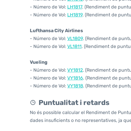
- Número de Vol:
LH1817
. (Rendiment de puntua
- Número de Vol:
LH1819
. (Rendiment de puntua
Lufthansa City Airlines
- Número de Vol:
VL1809
. (Rendiment de puntua
- Número de Vol:
VL1811
. (Rendiment de puntual
Vueling
- Número de Vol:
VY1812
. (Rendiment de puntua
- Número de Vol:
VY1816
. (Rendiment de puntua
- Número de Vol:
VY1818
. (Rendiment de puntua
Puntualitat i retards
No és possible calcular el Rendiment de Puntu
dades insuficients o no representatives, ja q