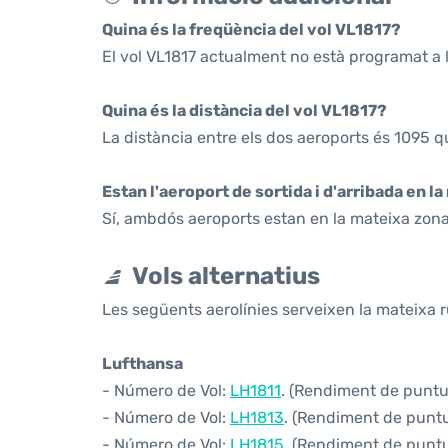
Quina és la freqüència del vol VL1817?
El vol VL1817 actualment no està programat a 
Quina és la distància del vol VL1817?
La distància entre els dos aeroports és 1095 q
Estan l'aeroport de sortida i d'arribada en l
Sí, ambdós aeroports estan en la mateixa zona
Vols alternatius
Les següents aerolínies serveixen la mateixa r
Lufthansa
- Número de Vol:
LH1811
. (Rendiment de puntual
- Número de Vol:
LH1813
. (Rendiment de puntua
- Número de Vol:
LH1815
. (Rendiment de puntua