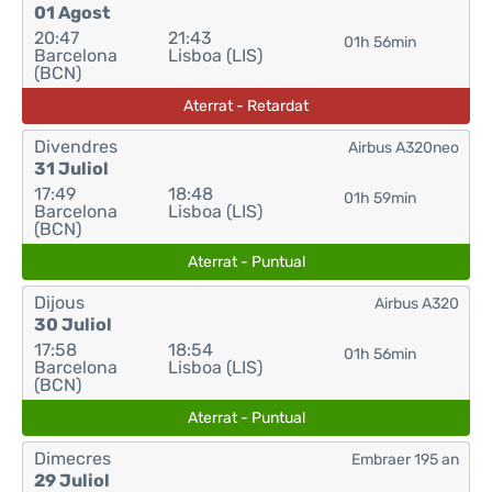
01 Agost
20:47
21:43
01h 56min
Barcelona
Lisboa (LIS)
(BCN)
Aterrat - Retardat
Divendres
Airbus A320neo
31 Juliol
17:49
18:48
01h 59min
Barcelona
Lisboa (LIS)
(BCN)
Aterrat - Puntual
Dijous
Airbus A320
30 Juliol
17:58
18:54
01h 56min
Barcelona
Lisboa (LIS)
(BCN)
Aterrat - Puntual
Dimecres
Embraer 195 an
29 Juliol