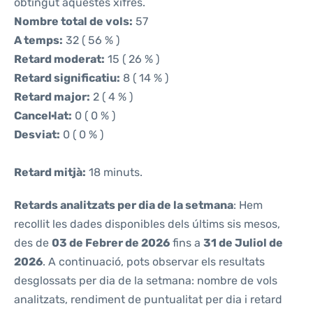
obtingut aquestes xifres.
Nombre total de vols:
57
A temps:
32 ( 56 % )
Retard moderat:
15 ( 26 % )
Retard significatiu:
8 ( 14 % )
Retard major:
2 ( 4 % )
Cancel·lat:
0 ( 0 % )
Desviat:
0 ( 0 % )
Retard mitjà:
18 minuts.
Retards analitzats per dia de la setmana
: Hem
recollit les dades disponibles dels últims sis mesos,
des de
03 de Febrer de 2026
fins a
31 de Juliol de
2026
. A continuació, pots observar els resultats
desglossats per dia de la setmana: nombre de vols
analitzats, rendiment de puntualitat per dia i retard