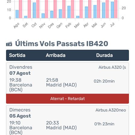
Últims Vols Passats IB420
Sortida
Arribada
Durada
Divendres
Airbus A320 (s
07 Agost
19:38
21:58
02h 20min
Barcelona
Madrid (MAD)
(BCN)
Aterrat - Retardat
Dimecres
Airbus A320neo
05 Agost
19:10
20:33
01h 23min
Barcelona
Madrid (MAD)
(BCN)