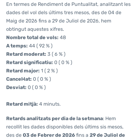
En termes de Rendiment de Puntualitat, analitzant les
dades del vol dels últims tres mesos, des de 04 de
Maig de 2026 fins a 29 de Juliol de 2026, hem
obtingut aquestes xifres.
Nombre total de vols:
48
A temps:
44 ( 92 % )
Retard moderat:
3 ( 6 % )
Retard significatiu:
0 ( 0 % )
Retard major:
1 ( 2 % )
Cancel·lat:
0 ( 0 % )
Desviat:
0 ( 0 % )
Retard mitjà:
4 minuts.
Retards analitzats per dia de la setmana
: Hem
recollit les dades disponibles dels últims sis mesos,
des de
03 de Febrer de 2026
fins a
29 de Juliol de