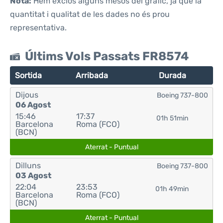
Nota:
Hem exclòs alguns mesos del gràfic, ja que la
quantitat i qualitat de les dades no és prou
representativa.
Últims Vols Passats FR8574
Sortida
Arribada
Durada
Dijous
Boeing 737-800
06 Agost
15:46
17:37
01h 51min
Barcelona
Roma (FCO)
(BCN)
Aterrat - Puntual
Dilluns
Boeing 737-800
03 Agost
22:04
23:53
01h 49min
Barcelona
Roma (FCO)
(BCN)
Aterrat - Puntual