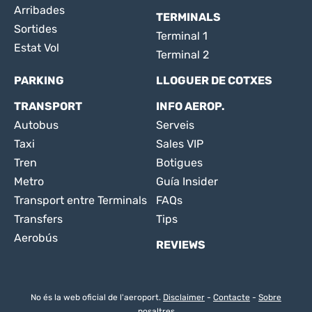
Arribades
TERMINALS
Sortides
Terminal 1
Estat Vol
Terminal 2
PARKING
LLOGUER DE COTXES
TRANSPORT
INFO AEROP.
Autobus
Serveis
Taxi
Sales VIP
Tren
Botigues
Metro
Guía Insider
Transport entre Terminals
FAQs
Transfers
Tips
Aerobús
REVIEWS
No és la web oficial de l'aeroport.
Disclaimer
-
Contacte
-
Sobre
nosaltres