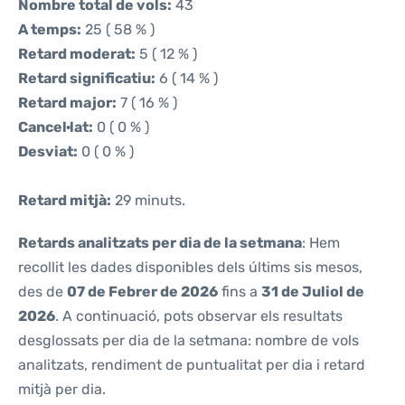
Nombre total de vols:
43
A temps:
25 ( 58 % )
Retard moderat:
5 ( 12 % )
Retard significatiu:
6 ( 14 % )
Retard major:
7 ( 16 % )
Cancel·lat:
0 ( 0 % )
Desviat:
0 ( 0 % )
Retard mitjà:
29 minuts.
Retards analitzats per dia de la setmana
: Hem
recollit les dades disponibles dels últims sis mesos,
des de
07 de Febrer de 2026
fins a
31 de Juliol de
2026
. A continuació, pots observar els resultats
desglossats per dia de la setmana: nombre de vols
analitzats, rendiment de puntualitat per dia i retard
mitjà per dia.