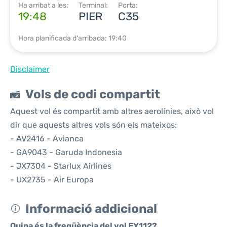
Ha arribat a les:
Terminal:
Porta:
19:48
PIER
C35
Hora planificada d'arribada: 19:40
Disclaimer
Vols de codi compartit
Aquest vol és compartit amb altres aerolínies, això vol
dir que aquests altres vols són els mateixos:
- AV2416 - Avianca
- GA9043 - Garuda Indonesia
- JX7304 - Starlux Airlines
- UX2735 - Air Europa
Informació addicional
Quina és la freqüència del vol EY112?