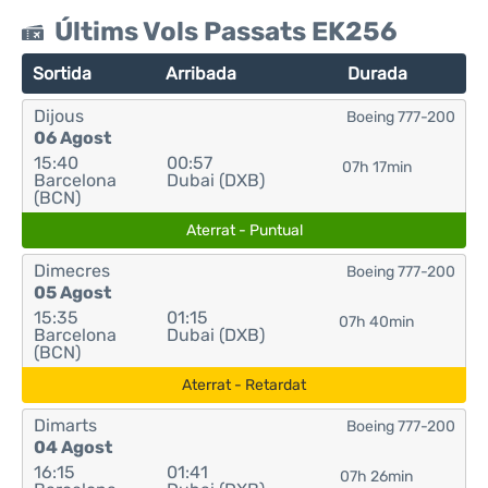
Últims Vols Passats EK256
Sortida
Arribada
Durada
Dijous
Boeing 777-200
06 Agost
15:40
00:57
07h 17min
Barcelona
Dubai (DXB)
(BCN)
Aterrat - Puntual
Dimecres
Boeing 777-200
05 Agost
15:35
01:15
07h 40min
Barcelona
Dubai (DXB)
(BCN)
Aterrat - Retardat
Dimarts
Boeing 777-200
04 Agost
16:15
01:41
07h 26min