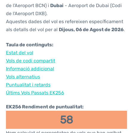
de l'Aeroport BCN) i
Dubai
- Aeroport de Dubai (Codi
de l'Aeroport DXB).
Aquestes dades del vol es refereixen específicament
als detalls del vol per al
Dijous, 06 de Agost de 2026
.
Taula de continguts:
Estat del vol
Vols de codi compartit
Informació addicional
Vols alternatius
Puntualitat i retards
Últims Vols Passats EK256
EK256 Rendiment de puntualitat:
58
Hem calculat el percentatge de vols que han arribat