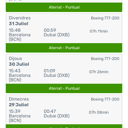
Aterrat - Puntual
Divendres
Boeing 777-200
31 Juliol
15:48
00:59
07h 11min
Barcelona
Dubai (DXB)
(BCN)
Aterrat - Puntual
Dijous
Boeing 777-200
30 Juliol
15:43
01:09
07h 26min
Barcelona
Dubai (DXB)
(BCN)
Aterrat - Puntual
Dimecres
Boeing 777-200
29 Juliol
15:39
00:47
07h 08min
Barcelona
Dubai (DXB)
(BCN)