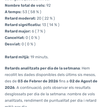
Nombre total de vols:
92
A temps:
53 ( 58 % )
Retard moderat:
20 ( 22 % )
Retard significatiu:
13 ( 14 % )
Retard major:
6 ( 7 % )
Cancel·lat:
0 ( 0 % )
Desviat:
0 ( 0 % )
Retard mitjà:
19 minuts.
Retards analitzats per dia de la setmana
: Hem
recollit les dades disponibles dels últims sis mesos,
des de
03 de Febrer de 2026
fins a
02 de Agost de
2026
. A continuació, pots observar els resultats
desglossats per dia de la setmana: nombre de vols
analitzats, rendiment de puntualitat per dia i retard
mitjà per dia.