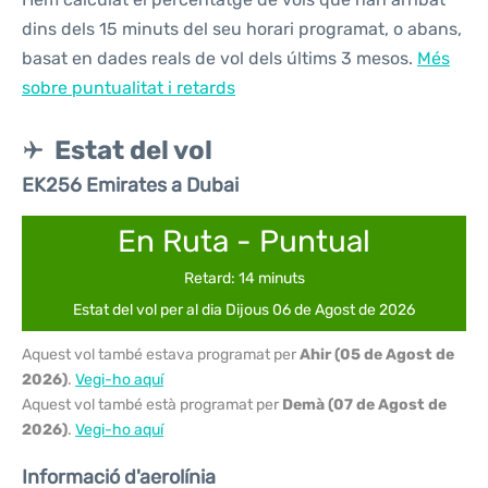
dins dels 15 minuts del seu horari programat, o abans,
basat en dades reals de vol dels últims 3 mesos.
Més
sobre puntualitat i retards
Estat del vol
EK256 Emirates a Dubai
En Ruta - Puntual
Retard: 14 minuts
Estat del vol per al dia Dijous 06 de Agost de 2026
Aquest vol també estava programat per
Ahir (05 de Agost de
2026)
.
Vegi-ho aquí
Aquest vol també està programat per
Demà (07 de Agost de
2026)
.
Vegi-ho aquí
Informació d'aerolínia